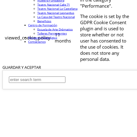
Nuestra Fundadora
Teatro Nacional Calle 71
"Performance".
Teatro Nacional La Castellana
Teatro Nacional Leonardus
The cookie is set by the
La Casa del Teatro Nacional
Beneficios
GDPR Cookie Consent
Centro de Formación
plugin and is used to
Escuela de Arte Drámatico
Talleres Permanentes
11
store whether or not
viewed_cookie_policy
Proyecto Pedagógico
months
user has consented to
Contáctanos
the use of cookies. It
does not store any
personal data.
GUARDAR Y ACEPTAR