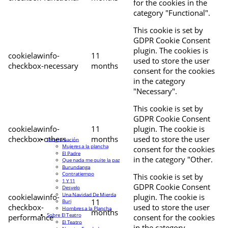
for the cookies in the
category "Functional".
This cookie is set by
GDPR Cookie Consent
plugin. The cookies is
cookielawinfo-
11
used to store the user
checkbox-necessary
months
consent for the cookies
in the category
"Necessary".
This cookie is set by
GDPR Cookie Consent
cookielawinfo-
11
plugin. The cookie is
checkbox-others
months
used to store the user
Programación
Mujeres a la plancha
consent for the cookies
El Padre
in the category "Other.
Que nada me quite la paz
Burundanga
Contratiempo
This cookie is set by
1 Y 11
GDPR Cookie Consent
Desvelo
Una Navidad De Mierda
cookielawinfo-
plugin. The cookie is
11
Buri
checkbox-
used to store the user
Hombres a la Plancha
months
Sobre El Teatro
performance
consent for the cookies
El Teatro
in the category