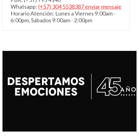
Whatsapp:
(+57) 304 5538387 envíar mensaje
Horario Atención: Lunes a Viernes 9:00am -
6:00pm, Sábados 9:00am - 2:00pm