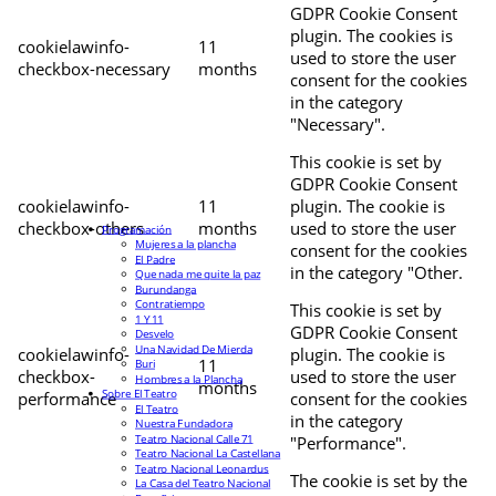
GDPR Cookie Consent
plugin. The cookies is
cookielawinfo-
11
used to store the user
checkbox-necessary
months
consent for the cookies
in the category
"Necessary".
This cookie is set by
GDPR Cookie Consent
cookielawinfo-
11
plugin. The cookie is
checkbox-others
months
used to store the user
Programación
Mujeres a la plancha
consent for the cookies
El Padre
in the category "Other.
Que nada me quite la paz
Burundanga
Contratiempo
This cookie is set by
1 Y 11
GDPR Cookie Consent
Desvelo
Una Navidad De Mierda
cookielawinfo-
plugin. The cookie is
11
Buri
checkbox-
used to store the user
Hombres a la Plancha
months
Sobre El Teatro
performance
consent for the cookies
El Teatro
in the category
Nuestra Fundadora
Teatro Nacional Calle 71
"Performance".
Teatro Nacional La Castellana
Teatro Nacional Leonardus
The cookie is set by the
La Casa del Teatro Nacional