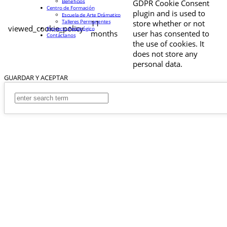
Beneficios
GDPR Cookie Consent
Centro de Formación
plugin and is used to
Escuela de Arte Drámatico
Talleres Permanentes
11
store whether or not
viewed_cookie_policy
Proyecto Pedagógico
months
user has consented to
Contáctanos
the use of cookies. It
does not store any
personal data.
GUARDAR Y ACEPTAR