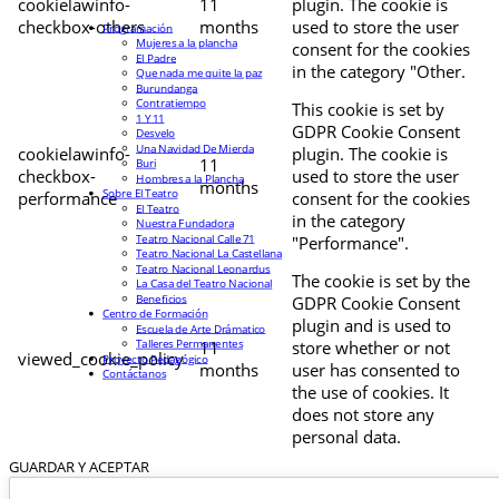
cookielawinfo-
11
plugin. The cookie is
checkbox-others
months
used to store the user
Programación
Mujeres a la plancha
consent for the cookies
El Padre
in the category "Other.
Que nada me quite la paz
Burundanga
Contratiempo
This cookie is set by
1 Y 11
GDPR Cookie Consent
Desvelo
Una Navidad De Mierda
cookielawinfo-
plugin. The cookie is
11
Buri
checkbox-
used to store the user
Hombres a la Plancha
months
Sobre El Teatro
performance
consent for the cookies
El Teatro
in the category
Nuestra Fundadora
Teatro Nacional Calle 71
"Performance".
Teatro Nacional La Castellana
Teatro Nacional Leonardus
The cookie is set by the
La Casa del Teatro Nacional
Beneficios
GDPR Cookie Consent
Centro de Formación
plugin and is used to
Escuela de Arte Drámatico
Talleres Permanentes
11
store whether or not
viewed_cookie_policy
Proyecto Pedagógico
months
user has consented to
Contáctanos
the use of cookies. It
does not store any
personal data.
GUARDAR Y ACEPTAR