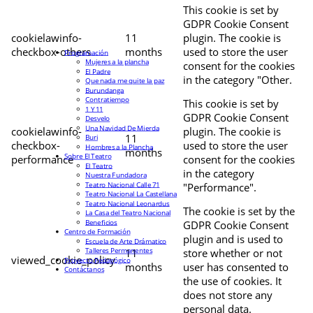
This cookie is set by
GDPR Cookie Consent
cookielawinfo-
11
plugin. The cookie is
checkbox-others
months
used to store the user
Programación
Mujeres a la plancha
consent for the cookies
El Padre
in the category "Other.
Que nada me quite la paz
Burundanga
Contratiempo
This cookie is set by
1 Y 11
GDPR Cookie Consent
Desvelo
Una Navidad De Mierda
cookielawinfo-
plugin. The cookie is
11
Buri
checkbox-
used to store the user
Hombres a la Plancha
months
Sobre El Teatro
performance
consent for the cookies
El Teatro
in the category
Nuestra Fundadora
Teatro Nacional Calle 71
"Performance".
Teatro Nacional La Castellana
Teatro Nacional Leonardus
The cookie is set by the
La Casa del Teatro Nacional
Beneficios
GDPR Cookie Consent
Centro de Formación
plugin and is used to
Escuela de Arte Drámatico
Talleres Permanentes
11
store whether or not
viewed_cookie_policy
Proyecto Pedagógico
months
user has consented to
Contáctanos
the use of cookies. It
does not store any
personal data.