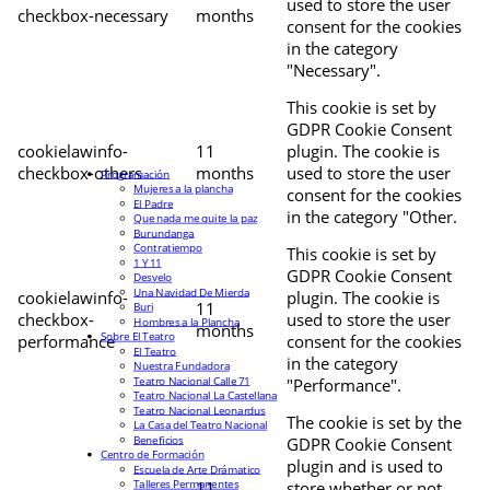
used to store the user
checkbox-necessary
months
consent for the cookies
in the category
"Necessary".
This cookie is set by
GDPR Cookie Consent
cookielawinfo-
11
plugin. The cookie is
checkbox-others
months
used to store the user
Programación
Mujeres a la plancha
consent for the cookies
El Padre
in the category "Other.
Que nada me quite la paz
Burundanga
Contratiempo
This cookie is set by
1 Y 11
GDPR Cookie Consent
Desvelo
Una Navidad De Mierda
cookielawinfo-
plugin. The cookie is
11
Buri
checkbox-
used to store the user
Hombres a la Plancha
months
Sobre El Teatro
performance
consent for the cookies
El Teatro
in the category
Nuestra Fundadora
Teatro Nacional Calle 71
"Performance".
Teatro Nacional La Castellana
Teatro Nacional Leonardus
The cookie is set by the
La Casa del Teatro Nacional
Beneficios
GDPR Cookie Consent
Centro de Formación
plugin and is used to
Escuela de Arte Drámatico
Talleres Permanentes
11
store whether or not