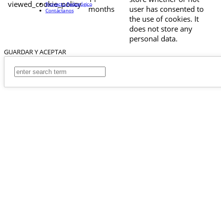
viewed_cookie_policy
Proyecto Pedagógico
months
user has consented to
Contáctanos
the use of cookies. It
does not store any
personal data.
GUARDAR Y ACEPTAR