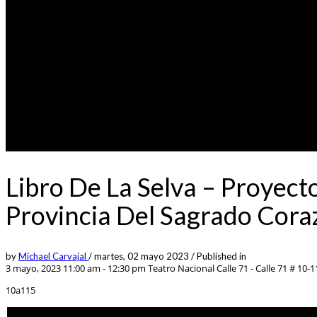
Libro De La Selva – Proyec
Provincia Del Sagrado Cor
by
Michael Carvajal
/
martes, 02 mayo 2023
/
Published in
3 mayo, 2023 11:00 am - 12:30 pm
Teatro Nacional Calle 71 - Calle 71 # 10-1
10a115