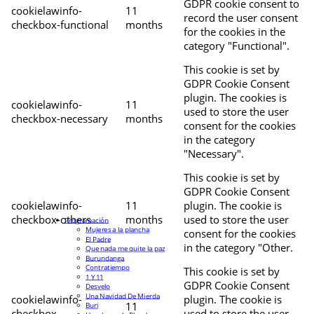
GDPR cookie consent to
cookielawinfo-
11
record the user consent
checkbox-functional
months
for the cookies in the
category "Functional".
This cookie is set by
GDPR Cookie Consent
plugin. The cookies is
cookielawinfo-
11
used to store the user
checkbox-necessary
months
consent for the cookies
in the category
"Necessary".
This cookie is set by
GDPR Cookie Consent
cookielawinfo-
11
plugin. The cookie is
checkbox-others
months
used to store the user
Programación
Mujeres a la plancha
consent for the cookies
El Padre
in the category "Other.
Que nada me quite la paz
Burundanga
Contratiempo
This cookie is set by
1 Y 11
GDPR Cookie Consent
Desvelo
Una Navidad De Mierda
cookielawinfo-
plugin. The cookie is
11
Buri
checkbox-
used to store the user