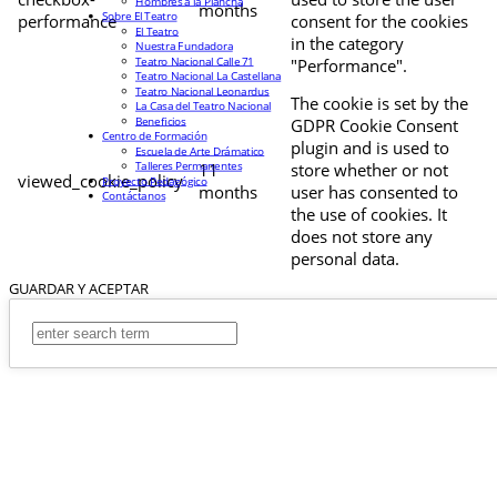
Hombres a la Plancha
months
Sobre El Teatro
performance
consent for the cookies
El Teatro
in the category
Nuestra Fundadora
Teatro Nacional Calle 71
"Performance".
Teatro Nacional La Castellana
Teatro Nacional Leonardus
The cookie is set by the
La Casa del Teatro Nacional
Beneficios
GDPR Cookie Consent
Centro de Formación
plugin and is used to
Escuela de Arte Drámatico
Talleres Permanentes
11
store whether or not
viewed_cookie_policy
Proyecto Pedagógico
months
user has consented to
Contáctanos
the use of cookies. It
does not store any
personal data.
GUARDAR Y ACEPTAR