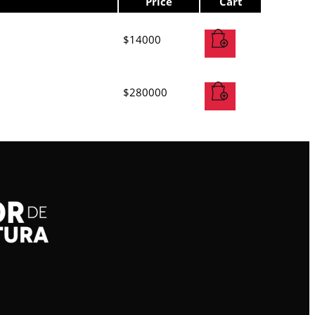
Price
Cart
$
14000
$
280000