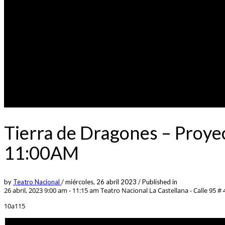
Tierra de Dragones – Proyec
11:00AM
by
Teatro Nacional
/
miércoles, 26 abril 2023
/
Published in
26 abril, 2023 9:00 am - 11:15 am
Teatro Nacional La Castellana - Calle 95 # 4
10a115