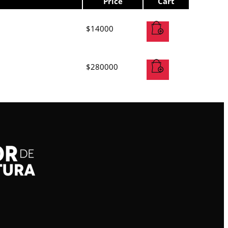
Price
Cart
$
14000
$
280000