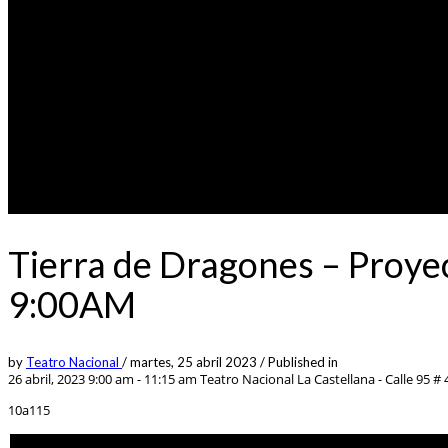
Tierra de Dragones – Proyec
9:00AM
by
Teatro Nacional
/
martes, 25 abril 2023
/
Published in
26 abril, 2023 9:00 am - 11:15 am
Teatro Nacional La Castellana - Calle 95 # 4
10a115