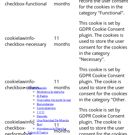
record the user consent
checkbox-functional
months
for the cookies in the
category "Functional".
This cookie is set by
GDPR Cookie Consent
plugin. The cookies is
cookielawinfo-
11
used to store the user
checkbox-necessary
months
consent for the cookies
in the category
"Necessary".
This cookie is set by
GDPR Cookie Consent
cookielawinfo-
11
plugin. The cookie is
checkbox-others
months
used to store the user
Programación
Mujeres a la plancha
consent for the cookies
El Padre
in the category "Other.
Que nada me quite la paz
Burundanga
Contratiempo
This cookie is set by
1 Y 11
GDPR Cookie Consent
Desvelo
Una Navidad De Mierda
cookielawinfo-
plugin. The cookie is
11
Buri
checkbox-
used to store the user
Hombres a la Plancha
months
Sobre El Teatro
performance
consent for the cookies