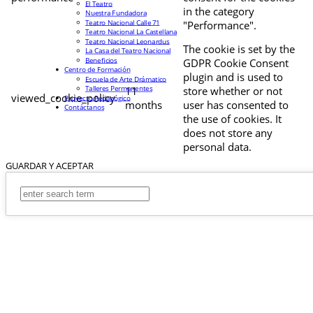
El Teatro
in the category
Nuestra Fundadora
Teatro Nacional Calle 71
"Performance".
Teatro Nacional La Castellana
Teatro Nacional Leonardus
The cookie is set by the
La Casa del Teatro Nacional
Beneficios
GDPR Cookie Consent
Centro de Formación
plugin and is used to
Escuela de Arte Drámatico
Talleres Permanentes
11
store whether or not
viewed_cookie_policy
Proyecto Pedagógico
months
user has consented to
Contáctanos
the use of cookies. It
does not store any
personal data.
GUARDAR Y ACEPTAR