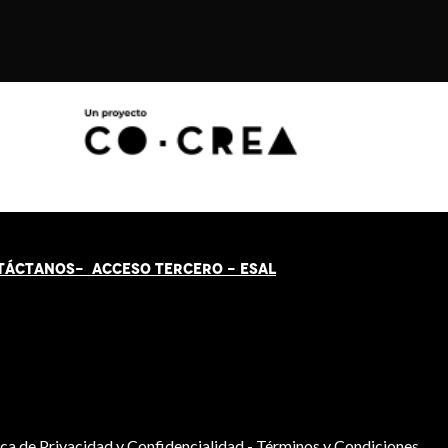
TÁCT
AN
OS-
ACCESO TERCERO
-
ESAL
ica de Privacidad y Confidencialidad
-
Términos y Condiciones