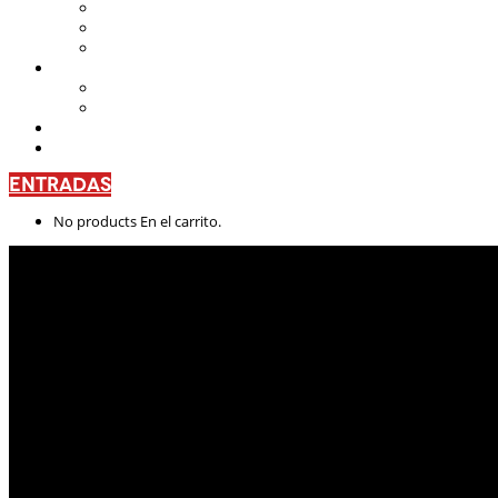
Teatro Nacional Leonardus
La Casa del Teatro Nacional
Beneficios
CENTRO DE FORMACIÓN
Escuela de Arte Drámatico
Talleres Permanentes
PROYECTO PEDAGÓGICO
CONTÁCTANOS
ENTRADAS
No products En el carrito.