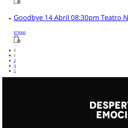
Goodbye 14 Abril 08:30pm Teatro Na
$
75000
1
2
3