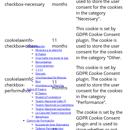
used to store the user
checkbox-necessary
months
consent for the cookies
in the category
"Necessary".
This cookie is set by
GDPR Cookie Consent
cookielawinfo-
11
plugin. The cookie is
checkbox-others
months
used to store the user
Programación
Mujeres a la plancha
consent for the cookies
El Padre
in the category "Other.
Que nada me quite la paz
Burundanga
Contratiempo
This cookie is set by
1 Y 11
GDPR Cookie Consent
Desvelo
Una Navidad De Mierda
cookielawinfo-
plugin. The cookie is
11
Buri
checkbox-
used to store the user
Hombres a la Plancha
months
Sobre El Teatro
performance
consent for the cookies
El Teatro
in the category
Nuestra Fundadora
Teatro Nacional Calle 71
"Performance".
Teatro Nacional La Castellana
Teatro Nacional Leonardus
The cookie is set by the
La Casa del Teatro Nacional
Beneficios
GDPR Cookie Consent
Centro de Formación
plugin and is used to
Escuela de Arte Drámatico
Talleres Permanentes
11
store whether or not