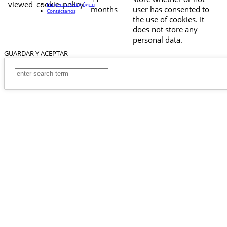
viewed_cookie_policy
Proyecto Pedagógico
months
user has consented to
Contáctanos
the use of cookies. It
does not store any
personal data.
GUARDAR Y ACEPTAR