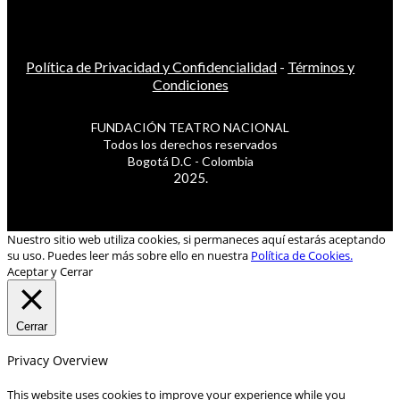
Política de Privacidad y Confidencialidad
-
Términos y
Condiciones
FUNDACIÓN TEATRO NACIONAL
Todos los derechos reservados
Bogotá D.C - Colombia
2025.
Nuestro sitio web utiliza cookies, si permaneces aquí estarás aceptando
su uso. Puedes leer más sobre ello en nuestra
Política de Cookies.
Aceptar y Cerrar
Cerrar
Privacy Overview
This website uses cookies to improve your experience while you