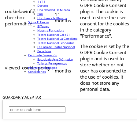
1 Y 11
GDPR Cookie Consent
Desvelo
Una Navidad De Mierda
cookielawinfo-
plugin. The cookie is
11
Buri
checkbox-
used to store the user
Hombres a la Plancha
months
Sobre El Teatro
performance
consent for the cookies
El Teatro
in the category
Nuestra Fundadora
Teatro Nacional Calle 71
"Performance".
Teatro Nacional La Castellana
Teatro Nacional Leonardus
The cookie is set by the
La Casa del Teatro Nacional
Beneficios
GDPR Cookie Consent
Centro de Formación
plugin and is used to
Escuela de Arte Drámatico
Talleres Permanentes
11
store whether or not
viewed_cookie_policy
Proyecto Pedagógico
months
user has consented to
Contáctanos
the use of cookies. It
does not store any
personal data.
GUARDAR Y ACEPTAR