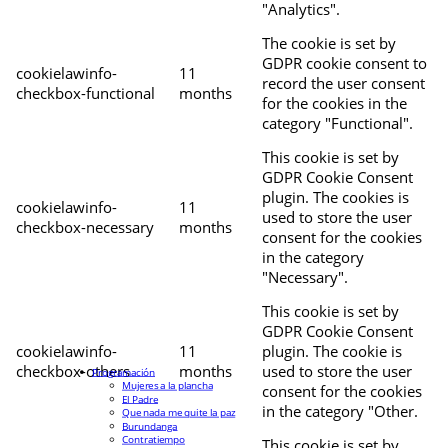
"Analytics".
The cookie is set by
GDPR cookie consent to
cookielawinfo-
11
record the user consent
checkbox-functional
months
for the cookies in the
category "Functional".
This cookie is set by
GDPR Cookie Consent
plugin. The cookies is
cookielawinfo-
11
used to store the user
checkbox-necessary
months
consent for the cookies
in the category
"Necessary".
This cookie is set by
GDPR Cookie Consent
cookielawinfo-
11
plugin. The cookie is
checkbox-others
months
used to store the user
Programación
Mujeres a la plancha
consent for the cookies
El Padre
in the category "Other.
Que nada me quite la paz
Burundanga
Contratiempo
This cookie is set by