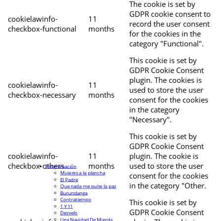
The cookie is set by
GDPR cookie consent to
cookielawinfo-
11
record the user consent
checkbox-functional
months
for the cookies in the
category "Functional".
This cookie is set by
GDPR Cookie Consent
plugin. The cookies is
cookielawinfo-
11
used to store the user
checkbox-necessary
months
consent for the cookies
in the category
"Necessary".
This cookie is set by
GDPR Cookie Consent
cookielawinfo-
11
plugin. The cookie is
checkbox-others
months
used to store the user
Programación
Mujeres a la plancha
consent for the cookies
El Padre
in the category "Other.
Que nada me quite la paz
Burundanga
Contratiempo
This cookie is set by
1 Y 11
GDPR Cookie Consent
Desvelo
Una Navidad De Mierda