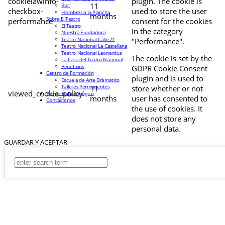
cookielawinfo-
plugin. The cookie is
11
Buri
checkbox-
used to store the user
Hombres a la Plancha
months
Sobre El Teatro
performance
consent for the cookies
El Teatro
in the category
Nuestra Fundadora
Teatro Nacional Calle 71
"Performance".
Teatro Nacional La Castellana
Teatro Nacional Leonardus
The cookie is set by the
La Casa del Teatro Nacional
Beneficios
GDPR Cookie Consent
Centro de Formación
plugin and is used to
Escuela de Arte Drámatico
Talleres Permanentes
11
store whether or not
viewed_cookie_policy
Proyecto Pedagógico
months
user has consented to
Contáctanos
the use of cookies. It
does not store any
personal data.
GUARDAR Y ACEPTAR