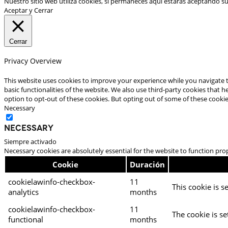
Nuestro sitio web utiliza cookies, si permaneces aquí estarás aceptando s
Aceptar y Cerrar
Cerrar
Privacy Overview
This website uses cookies to improve your experience while you navigate t
basic functionalities of the website. We also use third-party cookies that
option to opt-out of these cookies. But opting out of some of these cooki
Necessary
Necessary
Siempre activado
Necessary cookies are absolutely essential for the website to function pro
Cookie
Duración
cookielawinfo-checkbox-
11
This cookie is s
analytics
months
cookielawinfo-checkbox-
11
The cookie is se
functional
months