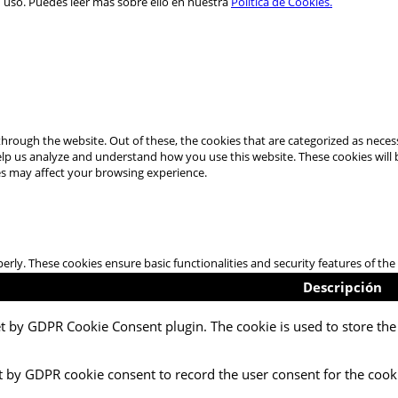
u uso. Puedes leer más sobre ello en nuestra
Política de Cookies.
hrough the website. Out of these, the cookies that are categorized as necess
 help us analyze and understand how you use this website. These cookies will
es may affect your browsing experience.
perly. These cookies ensure basic functionalities and security features of t
Descripción
et by GDPR Cookie Consent plugin. The cookie is used to store the 
t by GDPR cookie consent to record the user consent for the cooki