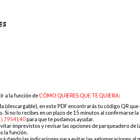
ES
r a la función de
CÓMO QUIERES QUE TE QUIERA
:
da (descargable), en este PDF encontrarás tu código QR que e
ro. Si no lo recibes en un plazo de 15 minutos al confirmarse l
1) 7954140
para que te podamos ayudar.
evitar imprevistos y revisar las opciones de parqueadero de 
s la función.
tará dando las indicaciones para evitar las aglomeraciones al