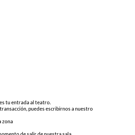
s tu entrada al teatro.
a transacción, puedes escribirnos a nuestro
la zona
 momento de salir de nuestra sala.