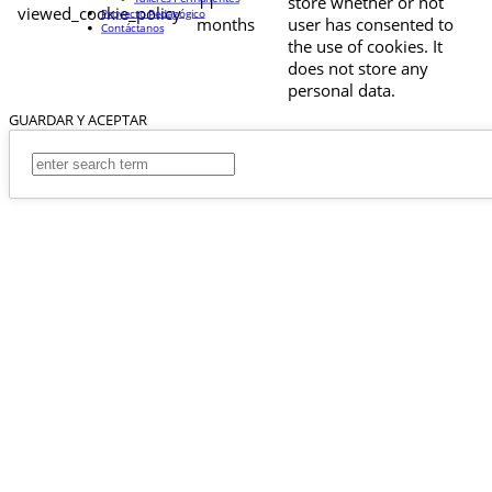
11
store whether or not
viewed_cookie_policy
Proyecto Pedagógico
months
user has consented to
Contáctanos
the use of cookies. It
does not store any
personal data.
GUARDAR Y ACEPTAR