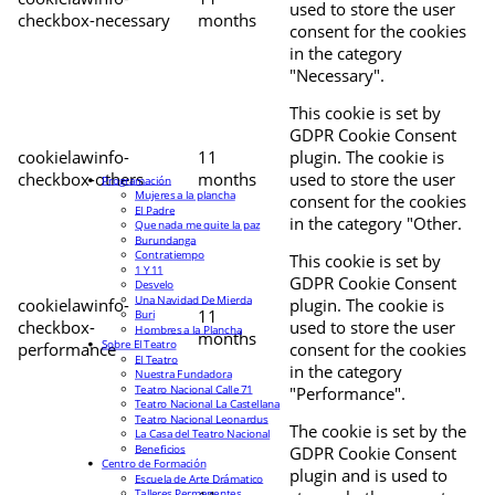
used to store the user
checkbox-necessary
months
consent for the cookies
in the category
"Necessary".
This cookie is set by
GDPR Cookie Consent
cookielawinfo-
11
plugin. The cookie is
checkbox-others
months
used to store the user
Programación
Mujeres a la plancha
consent for the cookies
El Padre
in the category "Other.
Que nada me quite la paz
Burundanga
Contratiempo
This cookie is set by
1 Y 11
GDPR Cookie Consent
Desvelo
Una Navidad De Mierda
cookielawinfo-
plugin. The cookie is
11
Buri
checkbox-
used to store the user
Hombres a la Plancha
months
Sobre El Teatro
performance
consent for the cookies
El Teatro
in the category
Nuestra Fundadora
Teatro Nacional Calle 71
"Performance".
Teatro Nacional La Castellana
Teatro Nacional Leonardus
The cookie is set by the
La Casa del Teatro Nacional
Beneficios
GDPR Cookie Consent
Centro de Formación
plugin and is used to
Escuela de Arte Drámatico
Talleres Permanentes