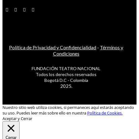
Política de Privacidad y Confidencialidad
-
Términos y
Condiciones
FUNDACIÓN TEATRO NACIONAL
Todos los derechos reservados
Bogotá D.C - Colombia
2025.
Nuestro sitio web utiliza cookies, si permaneces aquí estarás aceptando
su uso. Puedes leer más sobre ello en nuestra
Política de Cookies.
Aceptar y Cerrar
Cerrar