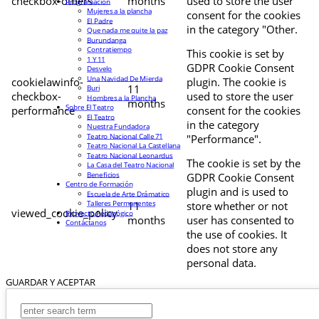
checkbox-others
months
used to store the user
Programación
Mujeres a la plancha
consent for the cookies
El Padre
in the category "Other.
Que nada me quite la paz
Burundanga
Contratiempo
This cookie is set by
1 Y 11
GDPR Cookie Consent
Desvelo
Una Navidad De Mierda
cookielawinfo-
plugin. The cookie is
11
Buri
checkbox-
used to store the user
Hombres a la Plancha
months
Sobre El Teatro
performance
consent for the cookies
El Teatro
in the category
Nuestra Fundadora
Teatro Nacional Calle 71
"Performance".
Teatro Nacional La Castellana
Teatro Nacional Leonardus
The cookie is set by the
La Casa del Teatro Nacional
Beneficios
GDPR Cookie Consent
Centro de Formación
plugin and is used to
Escuela de Arte Drámatico
Talleres Permanentes
11
store whether or not
viewed_cookie_policy
Proyecto Pedagógico
months
user has consented to
Contáctanos
the use of cookies. It
does not store any
personal data.
GUARDAR Y ACEPTAR