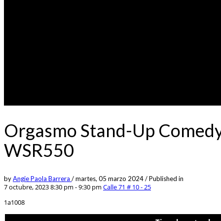
Orgasmo Stand-Up Comedy 2
WSR550
by
Angie Paola Barrera
/
martes, 05 marzo 2024
/
Published in
7 octubre, 2023 8:30 pm - 9:30 pm
Calle 71 # 10 - 25
1a1008