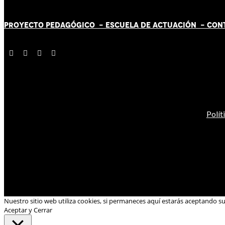
PROYECTO PEDAGÓGICO -
ESCUELA DE ACTUACIÓN
- CON
Polít
Nuestro sitio web utiliza cookies, si permaneces aquí estarás aceptando s
Aceptar y Cerrar