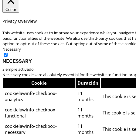
Cerrar
Privacy Overview
This website uses cookies to improve your experience while you navigate t
basic functionalities of the website. We also use third-party cookies that
option to opt-out of these cookies. But opting out of some of these cooki
Necessary
Necessary
Siempre activado
Necessary cookies are absolutely essential for the website to function pro
Cookie
Duración
cookielawinfo-checkbox-
11
This cookie is s
analytics
months
cookielawinfo-checkbox-
11
The cookie is se
functional
months
cookielawinfo-checkbox-
11
This cookie is s
necessary
months