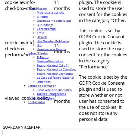
cookielawinfo-
11
plugin. The cookie is
checkbox-others
months
used to store the user
Programación
Mujeres a la plancha
consent for the cookies
El Padre
in the category "Other.
Que nada me quite la paz
Burundanga
Contratiempo
This cookie is set by
1 Y 11
GDPR Cookie Consent
Desvelo
Una Navidad De Mierda
cookielawinfo-
plugin. The cookie is
11
Buri
checkbox-
used to store the user
Hombres a la Plancha
months
Sobre El Teatro
performance
consent for the cookies
El Teatro
in the category
Nuestra Fundadora
Teatro Nacional Calle 71
"Performance".
Teatro Nacional La Castellana
Teatro Nacional Leonardus
The cookie is set by the
La Casa del Teatro Nacional
Beneficios
GDPR Cookie Consent
Centro de Formación
plugin and is used to
Escuela de Arte Drámatico
Talleres Permanentes
11
store whether or not
viewed_cookie_policy
Proyecto Pedagógico
months
user has consented to
Contáctanos
the use of cookies. It
does not store any
personal data.
GUARDAR Y ACEPTAR