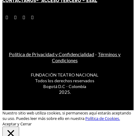
CONTÁCT
AN
OS-
ACCESO TERCERO
-
ESAL
Política de Privacidad y Confidencialidad
-
Términos y
Condiciones
FUNDACIÓN TEATRO NACIONAL
Todos los derechos reservados
Bogotá D.C - Colombia
2025.
Nuestro sitio web utiliza cookies, si permaneces aquí estarás aceptando
su uso. Puedes leer más sobre ello en nuestra
Política de Cookies.
Aceptar y Cerrar