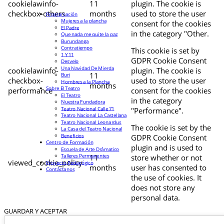
cookielawinfo-
11
plugin. The cookie is
checkbox-others
months
used to store the user
Programación
Mujeres a la plancha
consent for the cookies
El Padre
in the category "Other.
Que nada me quite la paz
Burundanga
Contratiempo
This cookie is set by
1 Y 11
GDPR Cookie Consent
Desvelo
Una Navidad De Mierda
cookielawinfo-
plugin. The cookie is
11
Buri
checkbox-
used to store the user
Hombres a la Plancha
months
Sobre El Teatro
performance
consent for the cookies
El Teatro
in the category
Nuestra Fundadora
Teatro Nacional Calle 71
"Performance".
Teatro Nacional La Castellana
Teatro Nacional Leonardus
The cookie is set by the
La Casa del Teatro Nacional
Beneficios
GDPR Cookie Consent
Centro de Formación
plugin and is used to
Escuela de Arte Drámatico
Talleres Permanentes
11
store whether or not
viewed_cookie_policy
Proyecto Pedagógico
months
user has consented to
Contáctanos
the use of cookies. It
does not store any
personal data.
GUARDAR Y ACEPTAR