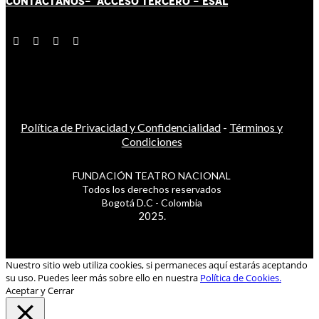
CONTÁCT
AN
OS-
ACCESO TERCERO
-
ESAL
Política de Privacidad y Confidencialidad
-
Términos y
Condiciones
FUNDACIÓN TEATRO NACIONAL
Todos los derechos reservados
Bogotá D.C - Colombia
2025.
Nuestro sitio web utiliza cookies, si permaneces aquí estarás aceptando
su uso. Puedes leer más sobre ello en nuestra
Política de Cookies.
Aceptar y Cerrar