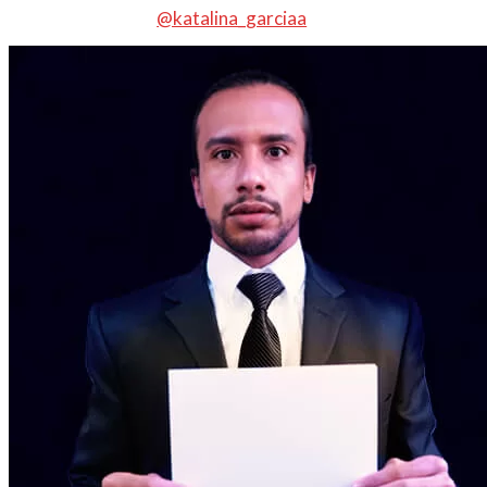
@katalina_garciaa