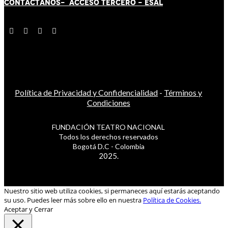
CONTÁCT
AN
OS-
ACCESO TERCERO
-
ESAL
Política de Privacidad y Confidencialidad
-
Términos y
Condiciones
FUNDACIÓN TEATRO NACIONAL
Todos los derechos reservados
Bogotá D.C - Colombia
2025.
Nuestro sitio web utiliza cookies, si permaneces aquí estarás aceptando
su uso. Puedes leer más sobre ello en nuestra
Política de Cookies.
Aceptar y Cerrar