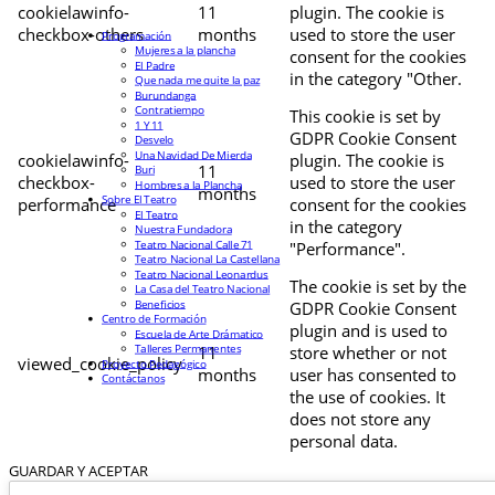
cookielawinfo-
11
plugin. The cookie is
checkbox-others
months
used to store the user
Programación
Mujeres a la plancha
consent for the cookies
El Padre
in the category "Other.
Que nada me quite la paz
Burundanga
Contratiempo
This cookie is set by
1 Y 11
GDPR Cookie Consent
Desvelo
Una Navidad De Mierda
cookielawinfo-
plugin. The cookie is
11
Buri
checkbox-
used to store the user
Hombres a la Plancha
months
Sobre El Teatro
performance
consent for the cookies
El Teatro
in the category
Nuestra Fundadora
Teatro Nacional Calle 71
"Performance".
Teatro Nacional La Castellana
Teatro Nacional Leonardus
The cookie is set by the
La Casa del Teatro Nacional
Beneficios
GDPR Cookie Consent
Centro de Formación
plugin and is used to
Escuela de Arte Drámatico
Talleres Permanentes
11
store whether or not
viewed_cookie_policy
Proyecto Pedagógico
months
user has consented to
Contáctanos
the use of cookies. It
does not store any
personal data.
GUARDAR Y ACEPTAR