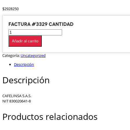
$
2928250
Factura #3329 cantidad
Añadir al carrito
Categoría:
Uncategorized
Descripción
Descripción
CAFELINSA S.A.S.
NIT 830020641-8
Productos relacionados