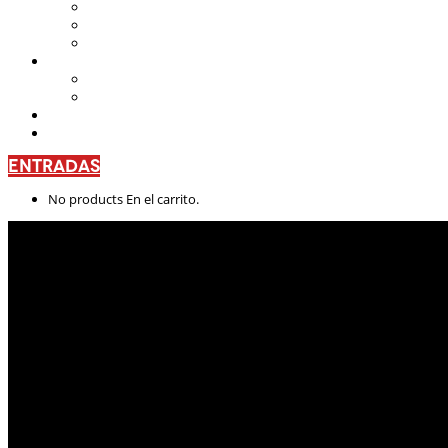
Teatro Nacional Leonardus
La Casa del Teatro Nacional
Beneficios
CENTRO DE FORMACIÓN
Escuela de Arte Drámatico
Talleres Permanentes
PROYECTO PEDAGÓGICO
CONTÁCTANOS
ENTRADAS
No products En el carrito.