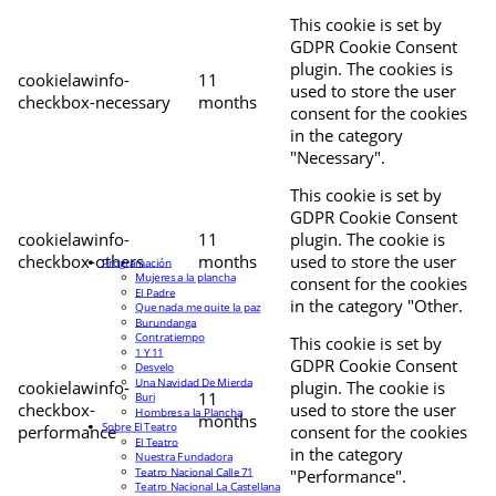
This cookie is set by
GDPR Cookie Consent
plugin. The cookies is
cookielawinfo-
11
used to store the user
checkbox-necessary
months
consent for the cookies
in the category
"Necessary".
This cookie is set by
GDPR Cookie Consent
cookielawinfo-
11
plugin. The cookie is
checkbox-others
months
used to store the user
Programación
Mujeres a la plancha
consent for the cookies
El Padre
in the category "Other.
Que nada me quite la paz
Burundanga
Contratiempo
This cookie is set by
1 Y 11
GDPR Cookie Consent
Desvelo
Una Navidad De Mierda
cookielawinfo-
plugin. The cookie is
11
Buri
checkbox-
used to store the user
Hombres a la Plancha
months
Sobre El Teatro
performance
consent for the cookies
El Teatro
in the category
Nuestra Fundadora
Teatro Nacional Calle 71
"Performance".
Teatro Nacional La Castellana