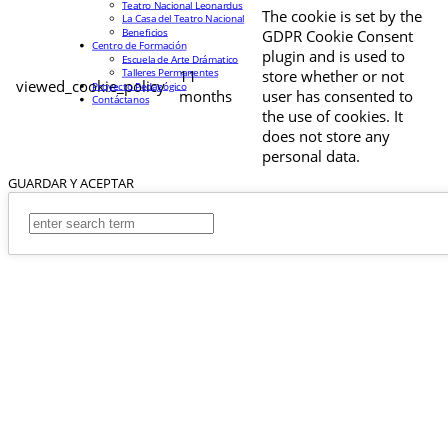
Teatro Nacional Leonardus
The cookie is set by the
La Casa del Teatro Nacional
Beneficios
GDPR Cookie Consent
Centro de Formación
plugin and is used to
Escuela de Arte Drámatico
Talleres Permanentes
11
store whether or not
viewed_cookie_policy
Proyecto Pedagógico
months
user has consented to
Contáctanos
the use of cookies. It
does not store any
personal data.
GUARDAR Y ACEPTAR