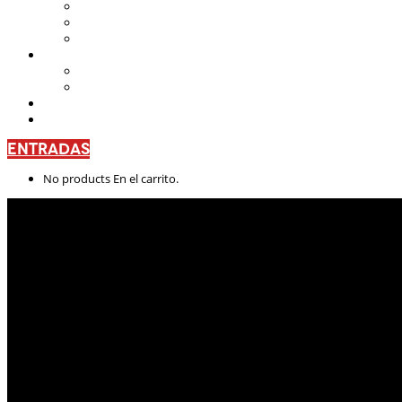
Teatro Nacional Leonardus
La Casa del Teatro Nacional
Beneficios
CENTRO DE FORMACIÓN
Escuela de Arte Drámatico
Talleres Permanentes
PROYECTO PEDAGÓGICO
CONTÁCTANOS
ENTRADAS
No products En el carrito.