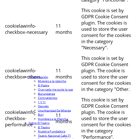
This cookie is set by
GDPR Cookie Consent
plugin. The cookies is
cookielawinfo-
11
used to store the user
checkbox-necessary
months
consent for the cookies
in the category
"Necessary".
This cookie is set by
GDPR Cookie Consent
cookielawinfo-
11
plugin. The cookie is
checkbox-others
months
used to store the user
Programación
Mujeres a la plancha
consent for the cookies
El Padre
in the category "Other.
Que nada me quite la paz
Burundanga
Contratiempo
This cookie is set by
1 Y 11
GDPR Cookie Consent
Desvelo
Una Navidad De Mierda
cookielawinfo-
plugin. The cookie is
11
Buri
checkbox-
used to store the user
Hombres a la Plancha
months
Sobre El Teatro
performance
consent for the cookies
El Teatro
in the category
Nuestra Fundadora
Teatro Nacional Calle 71
"Performance".