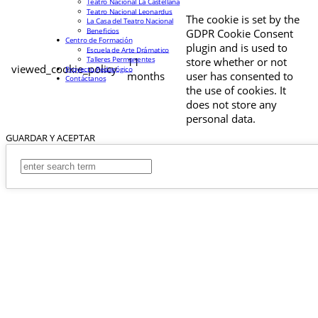
Teatro Nacional La Castellana
Teatro Nacional Leonardus
The cookie is set by the
La Casa del Teatro Nacional
Beneficios
GDPR Cookie Consent
Centro de Formación
plugin and is used to
Escuela de Arte Drámatico
Talleres Permanentes
11
store whether or not
viewed_cookie_policy
Proyecto Pedagógico
months
user has consented to
Contáctanos
the use of cookies. It
does not store any
personal data.
GUARDAR Y ACEPTAR