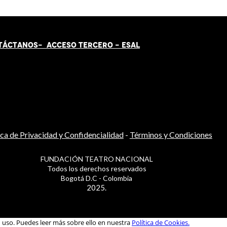
TÁCT
AN
OS-
ACCESO TERCERO
-
ESAL
ica de Privacidad y Confidencialidad
-
Términos y Condiciones
FUNDACIÓN TEATRO NACIONAL
Todos los derechos reservados
Bogotá D.C - Colombia
2025.
u uso. Puedes leer más sobre ello en nuestra
Política de Cookies.