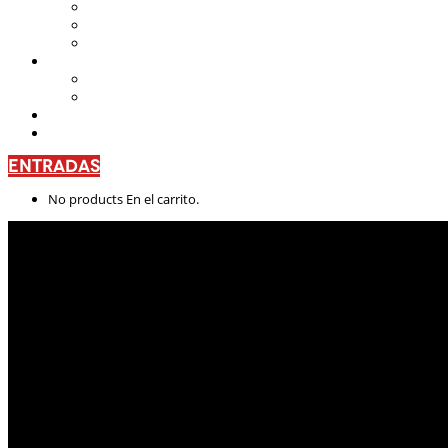
Teatro Nacional Leonardus
La Casa del Teatro Nacional
Beneficios
CENTRO DE FORMACIÓN
Escuela de Arte Drámatico
Talleres Permanentes
PROYECTO PEDAGÓGICO
CONTÁCTANOS
ENTRADAS
No products En el carrito.