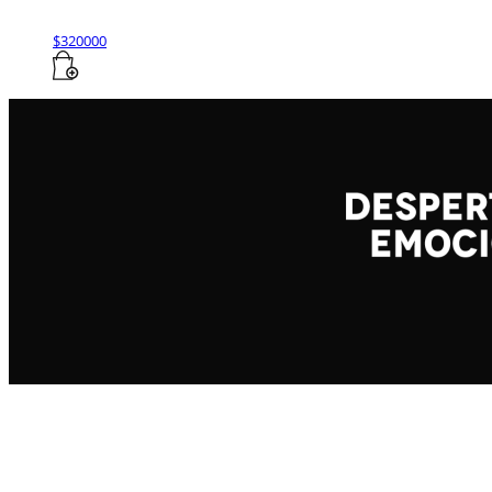
$
320000