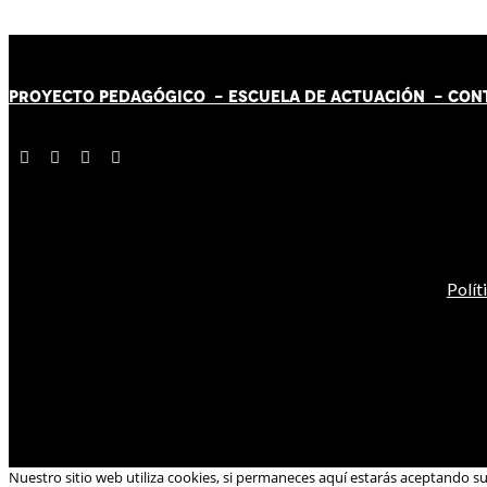
PROYECTO PEDAGÓGICO -
ESCUELA DE ACTUACIÓN
- CON
Polít
Nuestro sitio web utiliza cookies, si permaneces aquí estarás aceptando s