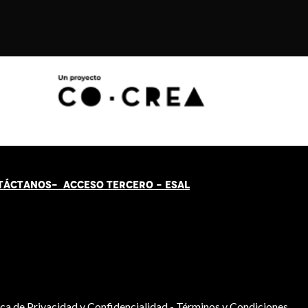
TÁCT
AN
OS-
ACCESO TERCERO
-
ESAL
ica de Privacidad y Confidencialidad
-
Términos y Condiciones