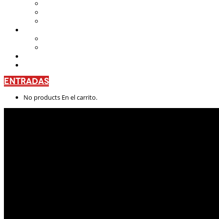
Teatro Nacional Leonardus
La Casa del Teatro Nacional
Beneficios
CENTRO DE FORMACIÓN
Escuela de Arte Drámatico
Talleres Permanentes
PROYECTO PEDAGÓGICO
CONTÁCTANOS
ENTRADAS
No products En el carrito.