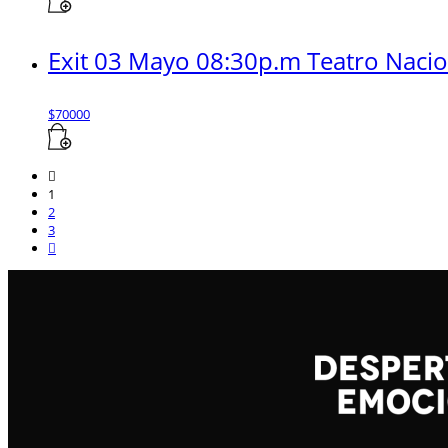
Exit 03 Mayo 08:30p.m Teatro Naci
$
70000
1
2
3