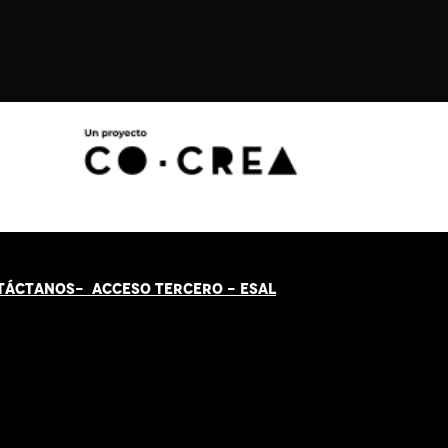
TÁCT
AN
OS-
ACCESO TERCERO
-
ESAL