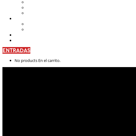
Teatro Nacional Leonardus
La Casa del Teatro Nacional
Beneficios
CENTRO DE FORMACIÓN
Escuela de Arte Drámatico
Talleres Permanentes
PROYECTO PEDAGÓGICO
CONTÁCTANOS
ENTRADAS
No products En el carrito.