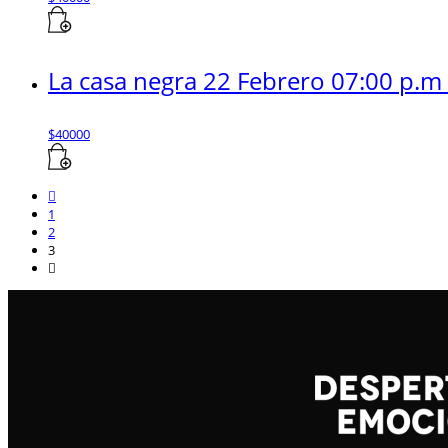
La casa negra 22 Febrero 07:00 p.m 
$
40000
1
2
3