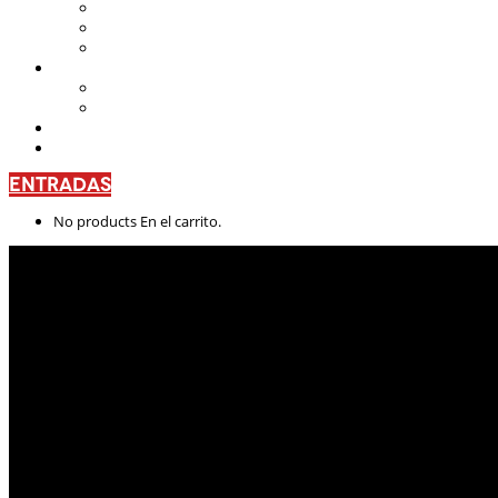
Teatro Nacional Leonardus
La Casa del Teatro Nacional
Beneficios
CENTRO DE FORMACIÓN
Escuela de Arte Drámatico
Talleres Permanentes
PROYECTO PEDAGÓGICO
CONTÁCTANOS
ENTRADAS
No products En el carrito.