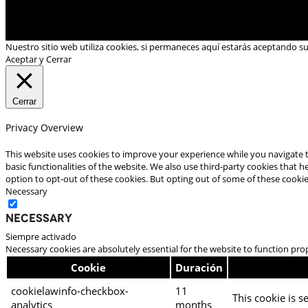
Nuestro sitio web utiliza cookies, si permaneces aquí estarás aceptando s
Aceptar y Cerrar
Cerrar
Privacy Overview
This website uses cookies to improve your experience while you navigate t
basic functionalities of the website. We also use third-party cookies that
option to opt-out of these cookies. But opting out of some of these cooki
Necessary
Necessary
Siempre activado
Necessary cookies are absolutely essential for the website to function pro
Cookie
Duración
cookielawinfo-checkbox-
11
This cookie is s
analytics
months