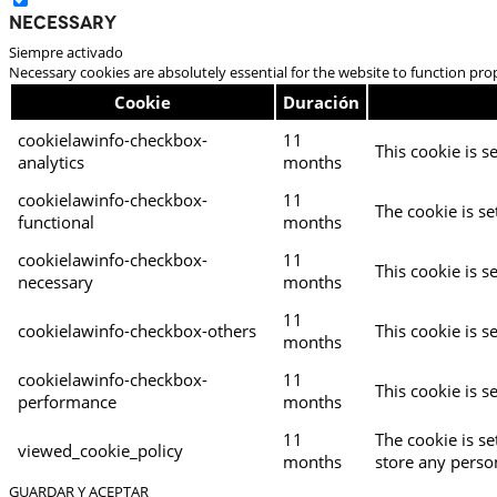
Necessary
Siempre activado
Necessary cookies are absolutely essential for the website to function pro
Cookie
Duración
cookielawinfo-checkbox-
11
This cookie is s
analytics
months
cookielawinfo-checkbox-
11
The cookie is se
functional
months
cookielawinfo-checkbox-
11
This cookie is s
necessary
months
11
cookielawinfo-checkbox-others
This cookie is s
months
cookielawinfo-checkbox-
11
This cookie is s
performance
months
11
The cookie is s
viewed_cookie_policy
months
store any perso
GUARDAR Y ACEPTAR