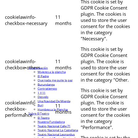
This cookie is set by
GDPR Cookie Consent
plugin. The cookies is
cookielawinfo-
11
used to store the user
checkbox-necessary
months
consent for the cookies
in the category
"Necessary".
This cookie is set by
GDPR Cookie Consent
cookielawinfo-
11
plugin. The cookie is
checkbox-others
months
used to store the user
Programación
Mujeres a la plancha
consent for the cookies
El Padre
in the category "Other.
Que nada me quite la paz
Burundanga
Contratiempo
This cookie is set by
1 Y 11
GDPR Cookie Consent
Desvelo
Una Navidad De Mierda
cookielawinfo-
plugin. The cookie is
11
Buri
checkbox-
used to store the user
Hombres a la Plancha
months
Sobre El Teatro
performance
consent for the cookies
El Teatro
in the category
Nuestra Fundadora
Teatro Nacional Calle 71
"Performance".
Teatro Nacional La Castellana
Teatro Nacional Leonardus
The cookie is set by the