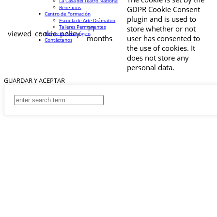
La Casa del Teatro Nacional
Beneficios
GDPR Cookie Consent
Centro de Formación
plugin and is used to
Escuela de Arte Drámatico
Talleres Permanentes
11
store whether or not
viewed_cookie_policy
Proyecto Pedagógico
months
user has consented to
Contáctanos
the use of cookies. It
does not store any
personal data.
GUARDAR Y ACEPTAR