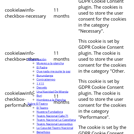
GDPR Cookie Consent
plugin. The cookies is
cookielawinfo-
11
used to store the user
checkbox-necessary
months
consent for the cookies
in the category
"Necessary".
This cookie is set by
GDPR Cookie Consent
cookielawinfo-
11
plugin. The cookie is
checkbox-others
months
used to store the user
Programación
Mujeres a la plancha
consent for the cookies
El Padre
in the category "Other.
Que nada me quite la paz
Burundanga
Contratiempo
This cookie is set by
1 Y 11
GDPR Cookie Consent
Desvelo
Una Navidad De Mierda
cookielawinfo-
plugin. The cookie is
11
Buri
checkbox-
used to store the user
Hombres a la Plancha
months
Sobre El Teatro
performance
consent for the cookies
El Teatro
in the category
Nuestra Fundadora
Teatro Nacional Calle 71
"Performance".
Teatro Nacional La Castellana
Teatro Nacional Leonardus
The cookie is set by the
La Casa del Teatro Nacional
Beneficios
GDPR Cookie Consent