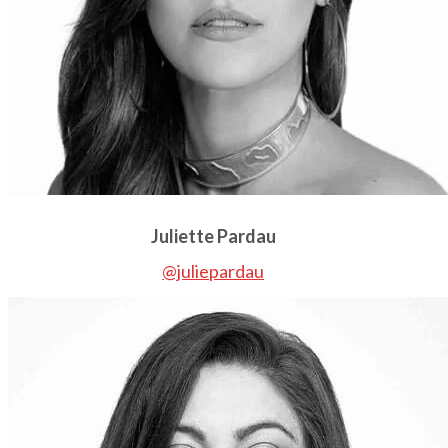
Juliette Pardau
@juliepardau