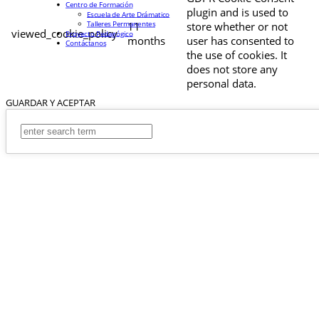
Centro de Formación
plugin and is used to
Escuela de Arte Drámatico
Talleres Permanentes
11
store whether or not
viewed_cookie_policy
Proyecto Pedagógico
months
user has consented to
Contáctanos
the use of cookies. It
does not store any
personal data.
GUARDAR Y ACEPTAR