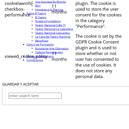
Una Navidad De Mierda
cookielawinfo-
plugin. The cookie is
11
Buri
checkbox-
used to store the user
Hombres a la Plancha
months
Sobre El Teatro
performance
consent for the cookies
El Teatro
in the category
Nuestra Fundadora
Teatro Nacional Calle 71
"Performance".
Teatro Nacional La Castellana
Teatro Nacional Leonardus
The cookie is set by the
La Casa del Teatro Nacional
Beneficios
GDPR Cookie Consent
Centro de Formación
plugin and is used to
Escuela de Arte Drámatico
Talleres Permanentes
11
store whether or not
viewed_cookie_policy
Proyecto Pedagógico
months
user has consented to
Contáctanos
the use of cookies. It
does not store any
personal data.
GUARDAR Y ACEPTAR