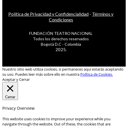
Política de Privacidad y Confidencialidad
-
Términos y
Condiciones
FUNDACIÓN TEATRO NACIONAL
Todos los derechos reservados
Bogotá D.C - Colombia
2025.
Nuestro sitio web utiliza cookies, si permaneces aquí estarás aceptando
su uso. Puedes leer más sobre ello en nuestra
Política de Cookies.
Aceptar y Cerrar
Cerrar
Privacy Overview
This website uses cookies to improve your experience while you
navigate through the website. Out of these, the cookies that are