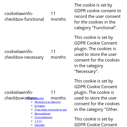
The cookie is set by
GDPR cookie consent to
cookielawinfo-
11
record the user consent
checkbox-functional
months
for the cookies in the
category "Functional".
This cookie is set by
GDPR Cookie Consent
plugin. The cookies is
cookielawinfo-
11
used to store the user
checkbox-necessary
months
consent for the cookies
in the category
"Necessary".
This cookie is set by
GDPR Cookie Consent
cookielawinfo-
11
plugin. The cookie is
checkbox-others
months
used to store the user
Programación
Mujeres a la plancha
consent for the cookies
El Padre
in the category "Other.
Que nada me quite la paz
Burundanga
Contratiempo
This cookie is set by
1 Y 11
GDPR Cookie Consent
Desvelo