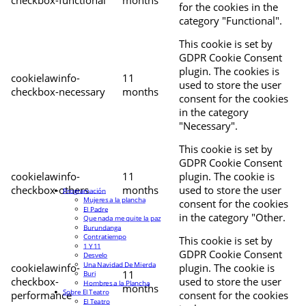
for the cookies in the
category "Functional".
This cookie is set by
GDPR Cookie Consent
plugin. The cookies is
cookielawinfo-
11
used to store the user
checkbox-necessary
months
consent for the cookies
in the category
"Necessary".
This cookie is set by
GDPR Cookie Consent
cookielawinfo-
11
plugin. The cookie is
checkbox-others
months
used to store the user
Programación
Mujeres a la plancha
consent for the cookies
El Padre
in the category "Other.
Que nada me quite la paz
Burundanga
Contratiempo
This cookie is set by
1 Y 11
GDPR Cookie Consent
Desvelo
Una Navidad De Mierda
cookielawinfo-
plugin. The cookie is
11
Buri
checkbox-
used to store the user
Hombres a la Plancha
months
Sobre El Teatro
performance
consent for the cookies
El Teatro