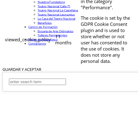
in the category
Nuestra Fundadora
Teatro Nacional Calle 71
"Performance".
Teatro Nacional La Castellana
Teatro Nacional Leonardus
The cookie is set by the
La Casa del Teatro Nacional
Beneficios
GDPR Cookie Consent
Centro de Formación
plugin and is used to
Escuela de Arte Drámatico
Talleres Permanentes
11
store whether or not
viewed_cookie_policy
Proyecto Pedagógico
months
user has consented to
Contáctanos
the use of cookies. It
does not store any
personal data.
GUARDAR Y ACEPTAR