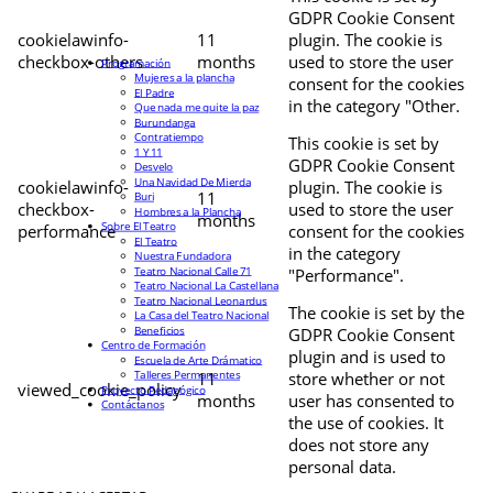
GDPR Cookie Consent
cookielawinfo-
11
plugin. The cookie is
checkbox-others
months
used to store the user
Programación
Mujeres a la plancha
consent for the cookies
El Padre
in the category "Other.
Que nada me quite la paz
Burundanga
Contratiempo
This cookie is set by
1 Y 11
GDPR Cookie Consent
Desvelo
Una Navidad De Mierda
cookielawinfo-
plugin. The cookie is
11
Buri
checkbox-
used to store the user
Hombres a la Plancha
months
Sobre El Teatro
performance
consent for the cookies
El Teatro
in the category
Nuestra Fundadora
Teatro Nacional Calle 71
"Performance".
Teatro Nacional La Castellana
Teatro Nacional Leonardus
The cookie is set by the
La Casa del Teatro Nacional
Beneficios
GDPR Cookie Consent
Centro de Formación
plugin and is used to
Escuela de Arte Drámatico
Talleres Permanentes
11
store whether or not
viewed_cookie_policy
Proyecto Pedagógico
months
user has consented to
Contáctanos
the use of cookies. It
does not store any
personal data.