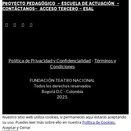
PROYECTO PEDAGÓGICO -
ESCUELA DE ACTUACIÓN
-
CONTÁCT
AN
OS-
ACCESO TERCERO
-
ESAL
Política de Privacidad y Confidencialidad
-
Términos y
Condiciones
FUNDACIÓN TEATRO NACIONAL
Todos los derechos reservados
Bogotá D.C - Colombia
2025.
Nuestro sitio web utiliza cookies, si permaneces aquí estarás aceptando
su uso. Puedes leer más sobre ello en nuestra
Política de Cookies.
Aceptar y Cerrar