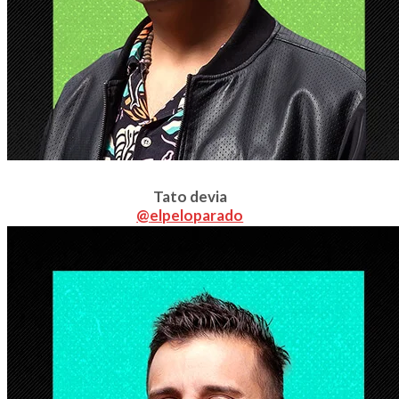
Tato devia
@
elpeloparado