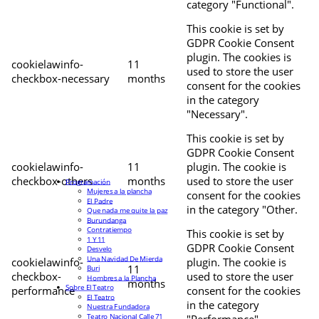
category "Functional".
This cookie is set by
GDPR Cookie Consent
plugin. The cookies is
cookielawinfo-
11
used to store the user
checkbox-necessary
months
consent for the cookies
in the category
"Necessary".
This cookie is set by
GDPR Cookie Consent
cookielawinfo-
11
plugin. The cookie is
checkbox-others
months
used to store the user
Programación
Mujeres a la plancha
consent for the cookies
El Padre
in the category "Other.
Que nada me quite la paz
Burundanga
Contratiempo
This cookie is set by
1 Y 11
GDPR Cookie Consent
Desvelo
Una Navidad De Mierda
cookielawinfo-
plugin. The cookie is
11
Buri
checkbox-
used to store the user
Hombres a la Plancha
months
Sobre El Teatro
performance
consent for the cookies
El Teatro
in the category
Nuestra Fundadora
Teatro Nacional Calle 71
"Performance".