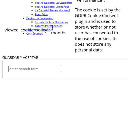
Teatro Nacional La Castellana
Teatro Nacional Leonardus
The cookie is set by the
La Casa del Teatro Nacional
Beneficios
GDPR Cookie Consent
Centro de Formación
plugin and is used to
Escuela de Arte Drámatico
Talleres Permanentes
11
store whether or not
viewed_cookie_policy
Proyecto Pedagógico
months
user has consented to
Contáctanos
the use of cookies. It
does not store any
personal data.
GUARDAR Y ACEPTAR