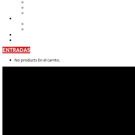
Teatro Nacional Leonardus
La Casa del Teatro Nacional
Beneficios
CENTRO DE FORMACIÓN
Escuela de Arte Drámatico
Talleres Permanentes
PROYECTO PEDAGÓGICO
CONTÁCTANOS
ENTRADAS
No products En el carrito.