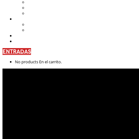
Teatro Nacional Leonardus
La Casa del Teatro Nacional
Beneficios
CENTRO DE FORMACIÓN
Escuela de Arte Drámatico
Talleres Permanentes
PROYECTO PEDAGÓGICO
CONTÁCTANOS
ENTRADAS
No products En el carrito.