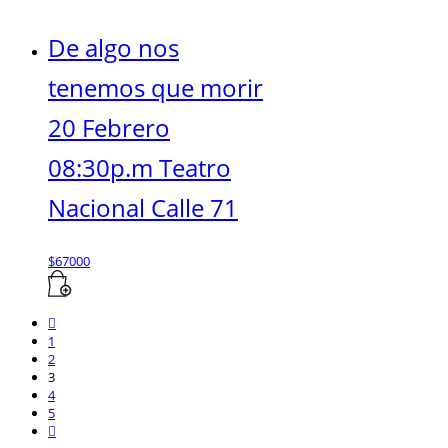
De algo nos
tenemos que morir
20 Febrero
08:30p.m Teatro
Nacional Calle 71
$
67000
1
2
3
4
5