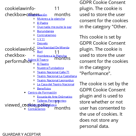
GDPR Cookie Consent
cookielawinfo-
11
plugin. The cookie is
checkbox-others
months
used to store the user
Programación
Mujeres a la plancha
consent for the cookies
El Padre
in the category "Other.
Que nada me quite la paz
Burundanga
Contratiempo
This cookie is set by
1 Y 11
GDPR Cookie Consent
Desvelo
Una Navidad De Mierda
cookielawinfo-
plugin. The cookie is
11
Buri
checkbox-
used to store the user
Hombres a la Plancha
months
Sobre El Teatro
performance
consent for the cookies
El Teatro
in the category
Nuestra Fundadora
Teatro Nacional Calle 71
"Performance".
Teatro Nacional La Castellana
Teatro Nacional Leonardus
The cookie is set by the
La Casa del Teatro Nacional
Beneficios
GDPR Cookie Consent
Centro de Formación
plugin and is used to
Escuela de Arte Drámatico
Talleres Permanentes
11
store whether or not
viewed_cookie_policy
Proyecto Pedagógico
months
user has consented to
Contáctanos
the use of cookies. It
does not store any
personal data.
GUARDAR Y ACEPTAR