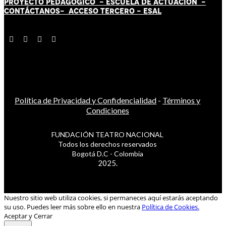
PROYECTO PEDAGÓGICO -
ESCUELA DE ACTUACIÓN
-
CONTÁCT
AN
OS-
ACCESO TERCERO
-
ESAL
Política de Privacidad y Confidencialidad
-
Términos y
Condiciones
FUNDACIÓN TEATRO NACIONAL
Todos los derechos reservados
Bogotá D.C - Colombia
2025.
Nuestro sitio web utiliza cookies, si permaneces aquí estarás aceptando
su uso. Puedes leer más sobre ello en nuestra
Política de Cookies.
Aceptar y Cerrar