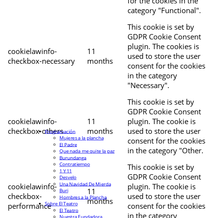
for the cookies in the
category "Functional".
This cookie is set by
GDPR Cookie Consent
plugin. The cookies is
cookielawinfo-
11
used to store the user
checkbox-necessary
months
consent for the cookies
in the category
"Necessary".
This cookie is set by
GDPR Cookie Consent
cookielawinfo-
11
plugin. The cookie is
checkbox-others
months
used to store the user
Programación
Mujeres a la plancha
consent for the cookies
El Padre
in the category "Other.
Que nada me quite la paz
Burundanga
Contratiempo
This cookie is set by
1 Y 11
GDPR Cookie Consent
Desvelo
Una Navidad De Mierda
cookielawinfo-
plugin. The cookie is
11
Buri
checkbox-
used to store the user
Hombres a la Plancha
months
Sobre El Teatro
performance
consent for the cookies
El Teatro
in the category
Nuestra Fundadora