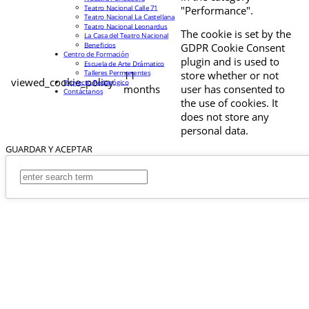
Teatro Nacional Calle 71
"Performance".
Teatro Nacional La Castellana
Teatro Nacional Leonardus
The cookie is set by the
La Casa del Teatro Nacional
Beneficios
GDPR Cookie Consent
Centro de Formación
plugin and is used to
Escuela de Arte Drámatico
Talleres Permanentes
11
store whether or not
viewed_cookie_policy
Proyecto Pedagógico
months
user has consented to
Contáctanos
the use of cookies. It
does not store any
personal data.
GUARDAR Y ACEPTAR