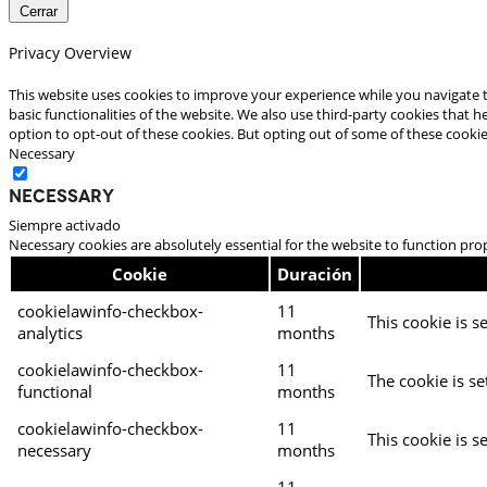
Cerrar
Privacy Overview
This website uses cookies to improve your experience while you navigate t
basic functionalities of the website. We also use third-party cookies that
option to opt-out of these cookies. But opting out of some of these cooki
Necessary
Necessary
Siempre activado
Necessary cookies are absolutely essential for the website to function pro
Cookie
Duración
cookielawinfo-checkbox-
11
This cookie is s
analytics
months
cookielawinfo-checkbox-
11
The cookie is se
functional
months
cookielawinfo-checkbox-
11
This cookie is s
necessary
months
11