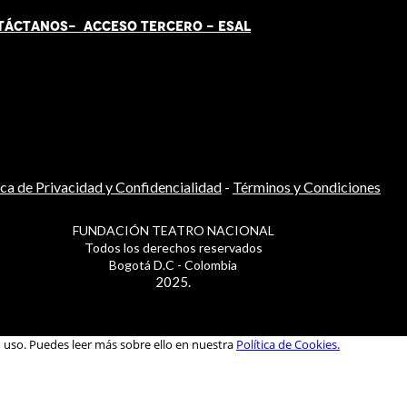
TÁCT
AN
OS-
ACCESO TERCERO
-
ESAL
ica de Privacidad y Confidencialidad
-
Términos y Condiciones
FUNDACIÓN TEATRO NACIONAL
Todos los derechos reservados
Bogotá D.C - Colombia
2025.
u uso. Puedes leer más sobre ello en nuestra
Política de Cookies.