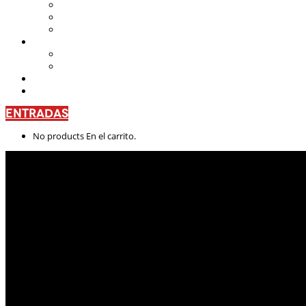
Teatro Nacional Leonardus
La Casa del Teatro Nacional
Beneficios
CENTRO DE FORMACIÓN
Escuela de Arte Drámatico
Talleres Permanentes
PROYECTO PEDAGÓGICO
CONTÁCTANOS
ENTRADAS
No products En el carrito.