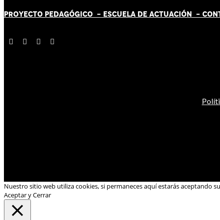
PROYECTO PEDAGÓGICO -
ESCUELA DE ACTUACIÓN
- CON
Polít
Nuestro sitio web utiliza cookies, si permaneces aquí estarás aceptando s
Aceptar y Cerrar