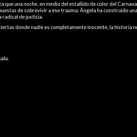
asta que una noche, en medio del estallido de color del Carnav
opuestas de sobrevivir a ese trauma: Ángela ha construido un
adical de justicia.
rtas donde nadie es completamente inocente, la historia no b
sala.